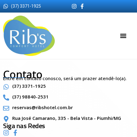
(37) 3371-1925
Contato
Entre em contato conosco, será um prazer atendê-lo(a).
(37) 3371-1925
(37) 98840-2531
reservas@ribshotel.com.br
Rua José Camarano, 335 - Bela Vista - Piumhi/MG
Siga nas Redes